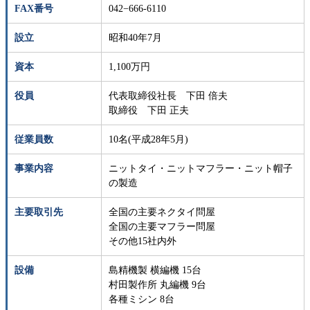
FAX番号
042−666-6110
設立
昭和40年7月
資本
1,100万円
役員
代表取締役社長 下田 倍夫
取締役 下田 正夫
従業員数
10名(平成28年5月)
事業内容
ニットタイ・ニットマフラー・ニット帽子
の製造
主要取引先
全国の主要ネクタイ問屋
全国の主要マフラー問屋
その他15社内外
設備
島精機製 横編機 15台
村田製作所 丸編機 9台
各種ミシン 8台