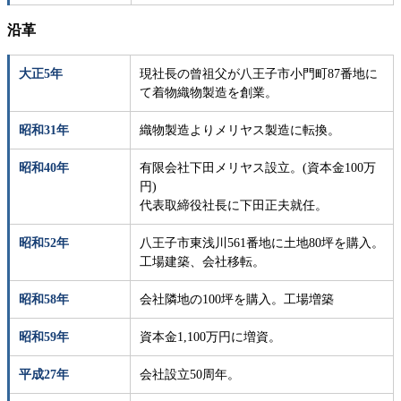
沿革
大正5年
現社長の曾祖父が八王子市小門町87番地に
て着物織物製造を創業。
昭和31年
織物製造よりメリヤス製造に転換。
昭和40年
有限会社下田メリヤス設立。(資本金100万
円)
代表取締役社長に下田正夫就任。
昭和52年
八王子市東浅川561番地に土地80坪を購入。
工場建築、会社移転。
昭和58年
会社隣地の100坪を購入。工場増築
昭和59年
資本金1,100万円に増資。
平成27年
会社設立50周年。